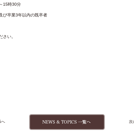
～15時30分
者及び卒業3年以内の既卒者
ださい。
Sへ
次