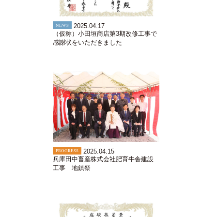
NEWS
2025.04.17
（仮称）小田垣商店第3期改修工事で
感謝状をいただきました
PROGRESS
2025.04.15
兵庫田中畜産株式会社肥育牛舎建設
工事 地鎮祭