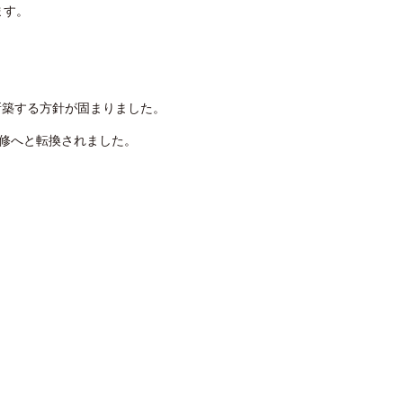
ます。
新築する方針が固まりました。
改修へと転換されました。
、