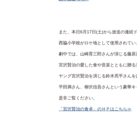
また、本日6月17日(土)から放送の連続ド
西脇小学校がロケ地として使用されてい
劇中では、山崎育三郎さんが演じる藤原
宮沢賢治の愛した食や音楽とともに贈る
ヤング宮沢賢治を演じる鈴木亮平さんを
平田満さん、柳沢信吾さんという豪華キ
是非ご覧ください。
「宮沢賢治の食卓」のＨＰはこちら≫