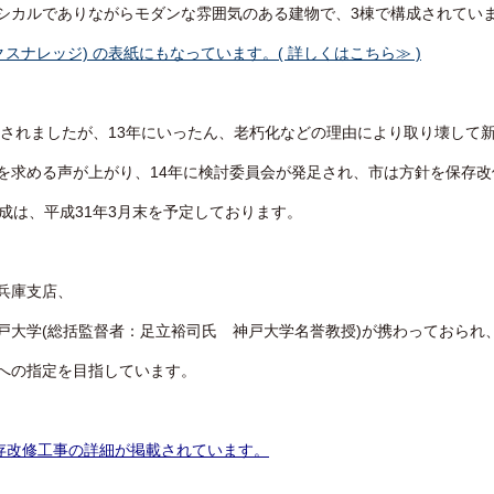
シカルでありながらモダンな雰囲気のある建物で、3棟で構成されてい
クスナレッジ) の表紙にもなっています。
( 詳しくはこちら≫ )
定されましたが、13年にいったん、老朽化などの理由により取り壊して
を求める声が上がり、14年に検討委員会が発足され、市は方針を保存
成は、平成31年3月末を予定しております。
兵庫支店、
戸大学(総括監督者：足立裕司氏 神戸大学名誉教授)が携わっておられ
への指定を目指しています。
に保存改修工事の詳細が掲載されています。