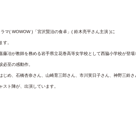
ラマ( WOWOW )「宮沢賢治の食卓」( 鈴木亮平さん主演 )に
ます。
嘉藤冶が教師を務める岩手県立花巻高等女学校として西脇小学校が登場
涙必至の感動作。
はじめ、石橋杏奈さん、山崎育三郎さん、市川実日子さん、神野三鈴さ
ャスト陣が、出演しています。