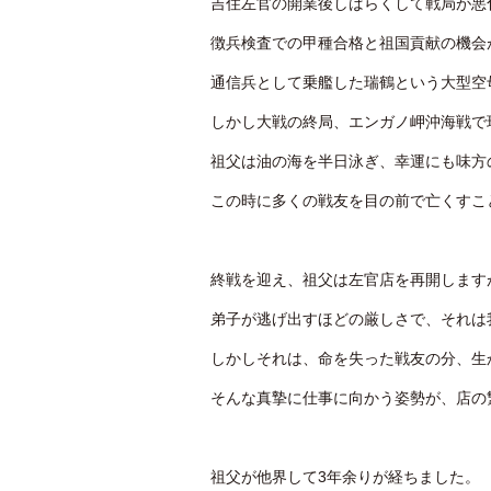
吉住左官の開業後しばらくして戦局が悪
徴兵検査での甲種合格と祖国貢献の機会
通信兵として乗艦した瑞鶴という大型空
しかし大戦の終局、エンガノ岬沖海戦で
祖父は油の海を半日泳ぎ、幸運にも味方
この時に多くの戦友を目の前で亡くすこ
終戦を迎え、祖父は左官店を再開します
弟子が逃げ出すほどの厳しさで、それは
しかしそれは、命を失った戦友の分、生
そんな真摯に仕事に向かう姿勢が、店の
祖父が他界して3年余りが経ちました。