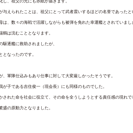
化し、祖父の元にも赤紙が届きます。
が与えられたことは、祖父にとって武者震いするほどの名誉であったと
母は、数々の海戦で活躍しながらも被弾を免れた幸運艦とされていまし
瑞鶴は沈むこととなります。
の駆逐艦に救助されましたが、
ととなったのです。
が、軍隊仕込みもあり仕事に対して大変厳しかったそうです。
我が子である吉住俊一（現会長）にも同様のものでした。
かされた命を社会に役立て、その命を全うしようとする責任感の現れで
繁盛の原動力となりました。