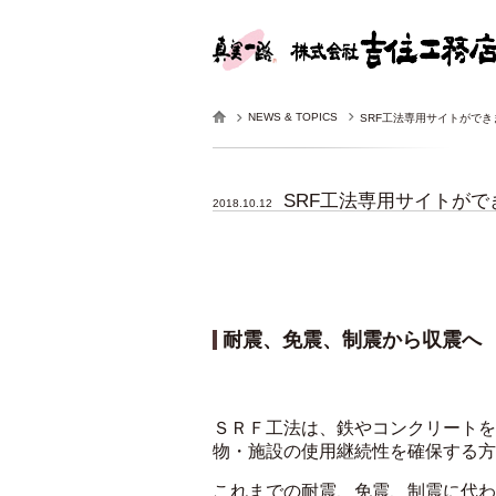
NEWS & TOPICS
SRF工法専用サイトができ
SRF工法専用サイトがで
2018.10.12
耐震、免震、制震から収震へ
ＳＲＦ工法は、鉄やコンクリートを
物・施設の使用継続性を確保する方
これまでの耐震、免震、制震に代わ