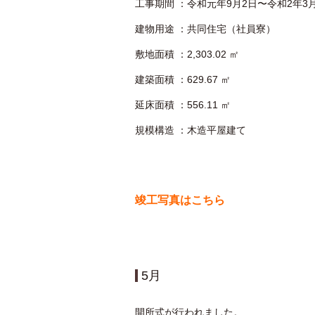
⼯事期間 ：令和元年9⽉2⽇〜令和2年3⽉
建物⽤途 ：共同住宅（社員寮）
敷地⾯積 ：2,303.02 ㎡
建築⾯積 ：629.67 ㎡
延床⾯積 ：556.11 ㎡
規模構造 ：⽊造平屋建て
竣工写真はこちら
5月
開所式が行われました。