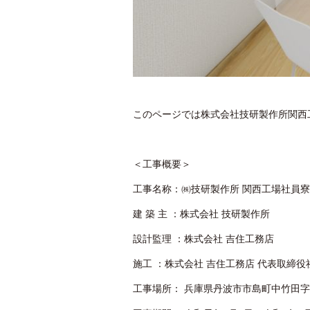
このページでは株式会社技研製作所関西
＜⼯事概要＞
⼯事名称：㈱技研製作所 関⻄⼯場社員
建 築 主 ：株式会社 技研製作所
設計監理 ：株式会社 吉住⼯務店
施⼯ ：株式会社 吉住⼯務店 代表取締役
⼯事場所： 兵庫県丹波市市島町中⽵⽥字安下8