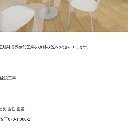
工場社員寮建設工事の進捗状況をお知らせします。
寮建設⼯事
社⻑ 吉住 正基
79-1.880-2