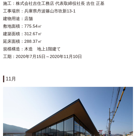
施⼯：株式会社吉住⼯務店 代表取締役社⻑ 吉住 正基
⼯事場所：兵庫県丹波篠山市吹新13-1
建物⽤途：店舗
敷地⾯積：775.54㎡
建築⾯積：312.67㎡
延床⾯積：288.37㎡
規模構造：木造 地上1階建て
工期：2020年7月15日～2020年11月10日
11月