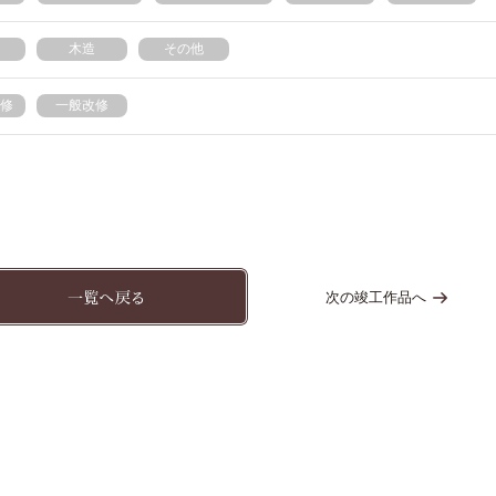
木造
その他
修
一般改修
次の竣工作品へ