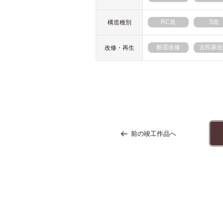
RC造
S造
構造種別
耐震改修
古民家改
改修・再生
前の竣工作品へ