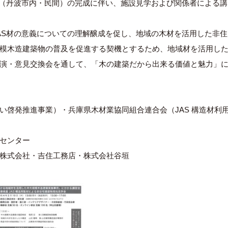
物（丹波市内・民間）の完成に伴い、施設見学および関係者による講
AS材の意義についての理解醸成を促し、地域の木材を活用した非住
模木造建築物の普及を促進する契機とするため、地域材を活用し
演・意見交換会を通して、「木の建築だから出来る価値と魅力」
啓発推進事業）・兵庫県木材業協同組合連合会（JAS 構造材利
センター
株式会社・吉住工務店・株式会社谷垣