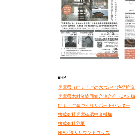
■HP
兵庫県（ひょうごの木づかい啓発推進
兵庫県木材業協同組合連合会（JAS 
ひょうご森づくりサポートセンター
株式会社兵庫確認検査機構
株式会社谷垣
NPO 法人サウンドウッズ