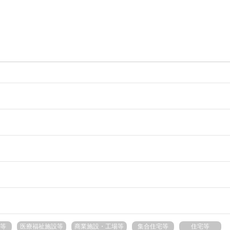
等
医療福祉施設等
商業施設・工場等
集合住宅等
住宅等