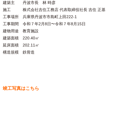
建築主 丹波市長 林 時彦
施工 株式会社吉住⼯務店 代表取締役社⻑ 吉住 正基
工事場所 兵庫県丹波市市島町上田222-1
工事期間 令和７年2⽉8⽇〜令和７年8⽉15⽇
建物用途 教育施設
建築面積 220.40㎡
延床面積 202.11㎡
構造規模 鉄骨造
竣工写真はこちら