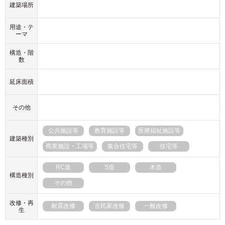
建築場所
用途・テ
ーマ
構造・階
数
延床面積
その他
公共施設等
教育施設等
医療福祉施設等
建築種別
商業施設・工場等
集合住宅等
住宅等
RC造
S造
木造
構造種別
その他
改修・再
耐震改修
古民家改修
一般改修
生