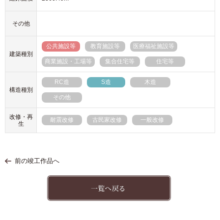
その他
公共施設等
教育施設等
医療福祉施設等
建築種別
商業施設・工場等
集合住宅等
住宅等
RC造
S造
木造
構造種別
その他
改修・再
耐震改修
古民家改修
一般改修
生
前の竣工作品へ