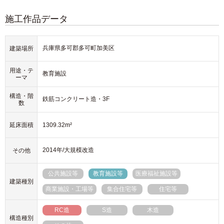
施工作品データ
兵庫県多可郡多可町加美区
建築場所
用途・テ
教育施設
ーマ
構造・階
鉄筋コンクリート造・3F
数
延床面積
1309.32m²
2014年/大規模改造
その他
公共施設等
教育施設等
医療福祉施設等
建築種別
商業施設・工場等
集合住宅等
住宅等
RC造
S造
木造
構造種別