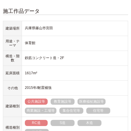
施工作品データ
兵庫県篠山市宮田
建築場所
用途・テ
体育館
ーマ
構造・階
鉄筋コンクリート造・2F
数
延床面積
1617m²
2015年/耐震補強
その他
公共施設等
教育施設等
医療福祉施設等
建築種別
商業施設・工場等
集合住宅等
住宅等
RC造
S造
木造
構造種別