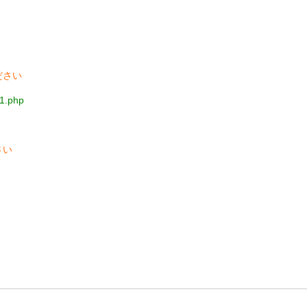
ださい
11.php
さい