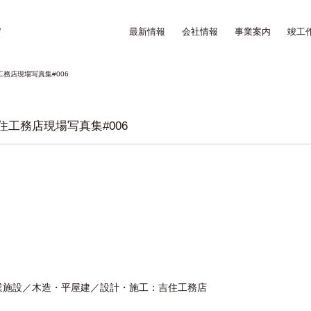
最新情報
会社情報
事業案内
竣工
工務店現場写真集#006
住工務店現場写真集#006
／商業施設／木造・平屋建／設計・施工：吉住工務店