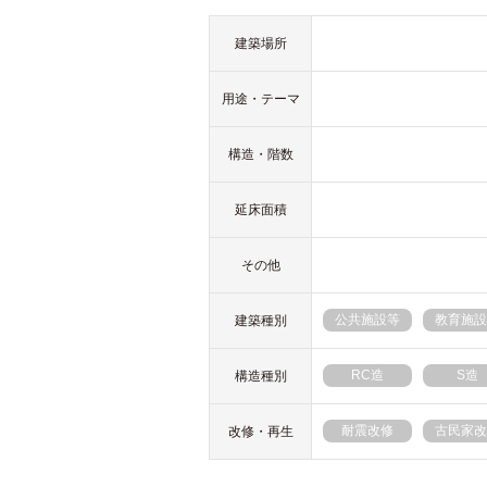
建築場所
用途・テーマ
構造・階数
延床面積
その他
公共施設等
教育施設
建築種別
RC造
S造
構造種別
耐震改修
古民家改
改修・再生