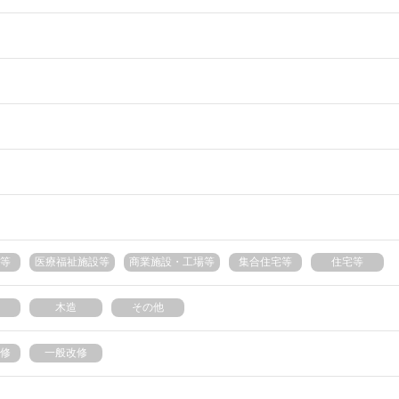
等
医療福祉施設等
商業施設・工場等
集合住宅等
住宅等
木造
その他
修
一般改修