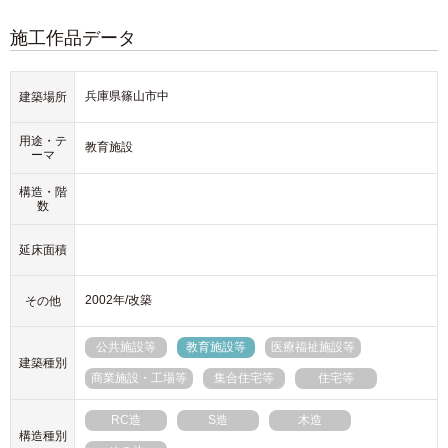
施工作品データ
兵庫県篠山市中
建築場所
用途・テ
教育施設
ーマ
構造・階
数
延床面積
2002年/改築
その他
公共施設等
教育施設等
医療福祉施設等
建築種別
商業施設・工場等
集合住宅等
住宅等
RC造
S造
木造
構造種別