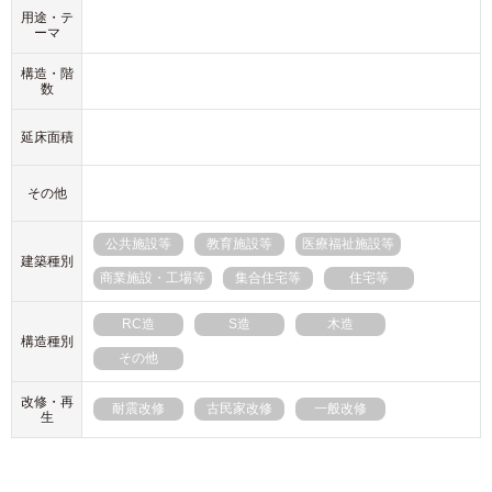
用途・テ
ーマ
構造・階
数
延床面積
その他
公共施設等
教育施設等
医療福祉施設等
建築種別
商業施設・工場等
集合住宅等
住宅等
RC造
S造
木造
構造種別
その他
改修・再
耐震改修
古民家改修
一般改修
生