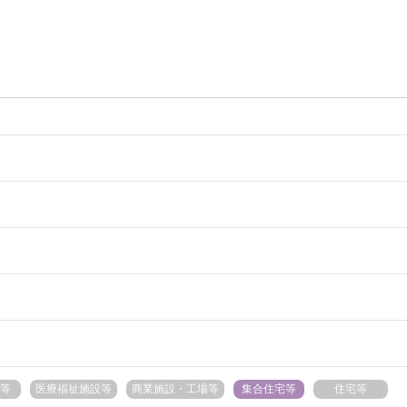
等
医療福祉施設等
商業施設・工場等
集合住宅等
住宅等