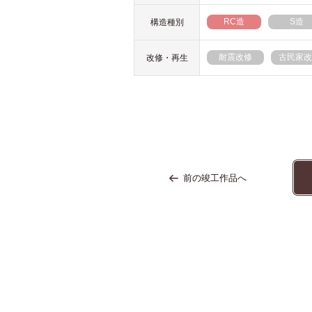
RC造
S造
構造種別
耐震改修
古民家改
改修・再生
前の竣工作品へ