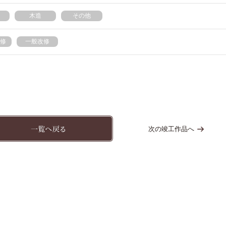
木造
その他
修
一般改修
次の竣工作品へ