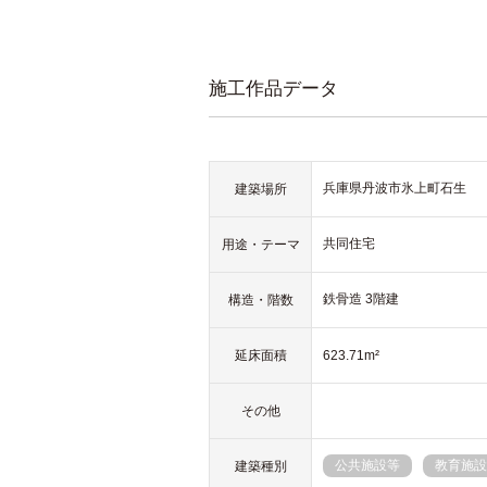
施工作品データ
兵庫県丹波市氷上町石生
建築場所
共同住宅
用途・テーマ
鉄骨造 3階建
構造・階数
延床面積
623.71m²
その他
公共施設等
教育施設
建築種別