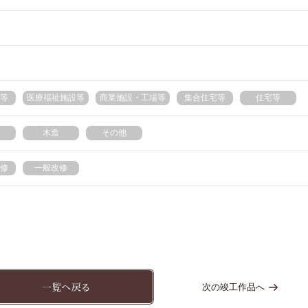
等
医療福祉施設等
商業施設・工場等
集合住宅等
住宅等
木造
その他
修
一般改修
次の竣工作品へ