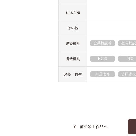
延床面積
その他
公共施設等
教育施設
建築種別
RC造
S造
構造種別
耐震改修
古民家改
改修・再生
前の竣工作品へ