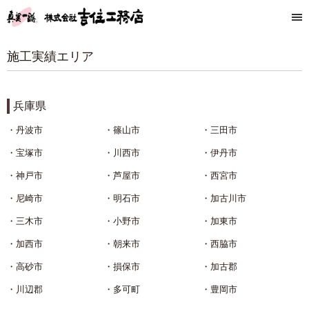
施工実績エリア
兵庫県
丹波市
篠山市
三田市
宝塚市
川西市
伊丹市
神戸市
芦屋市
西宮市
尼崎市
明石市
加古川市
三木市
小野市
加東市
加西市
朝来市
西脇市
高砂市
損保市
加古郡
川辺郡
多可町
豊岡市