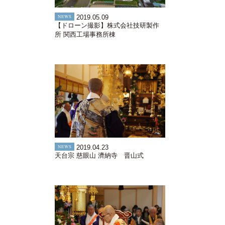
NEWS
2019.05.09
【ドローン撮影】株式会社技研製作
所 関西工場事務所棟
NEWS
2019.04.23
天台宗 慈眼山 濟納寺 晋山式