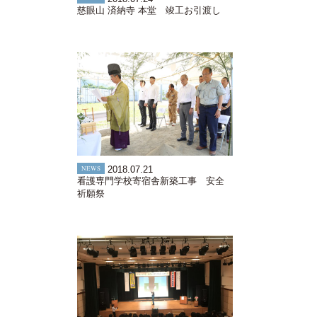
慈眼山 済納寺 本堂 竣工お引渡し
NEWS
2018.07.21
看護専門学校寄宿舎新築工事 安全
祈願祭