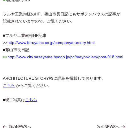
フルヤ工業㈱様のHP、篠山市長日記にもサボテンハウスの記事が
記載されていますので、ご覧ください。
■フルヤ工業㈱様HP記事
>>
http://www.furuyainc.co.jp/company/nursery.html
■篠山市長日記
>>
http://www.city.sasayama.hyogo.jp/pc/mayor/diary/post-918.html
ARCHITECTURE STORY#9に詳細を掲載しております。
こちら
からご覧ください。
■竣工写真は
こちら
前のNEWSへ
次のNEWSへ