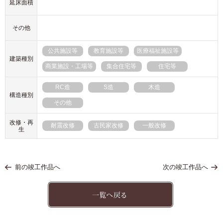
延床面積
その他
公共施設等
教育施設等
医療福祉施設等
建築種別
商業施設・工場等
集合住宅等
住宅等
RC造
S造
木造
構造種別
その他
改修・再
耐震改修
古民家改修
一般改修
生
前の竣工作品へ
次の竣工作品へ