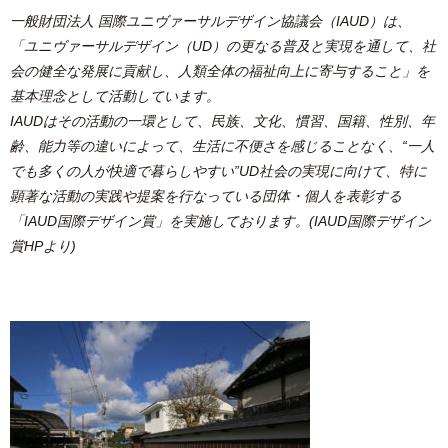
一般財団法人 国際ユニヴァーサルデザイン協議会（IAUD）は、
「ユニヴァーサルデザイン（UD）の更なる普及と実現を通して、社
会の健全な発展に貢献し、人類全体の福祉向上に寄与すること」を
基本理念として活動しています。
IAUDはその活動の一環として、民族、文化、慣習、国籍、性別、年
齢、能力等の違いによって、生活に不便さを感じることなく、“一人
でも多くの人が快適で暮らしやすい”UD社会の実現に向けて、特に
顕著な活動の実践や提案を行なっている団体・個人を表彰する
「IAUD国際デザイン賞」を実施しております。(IAUD国際デザイン
賞HPより)