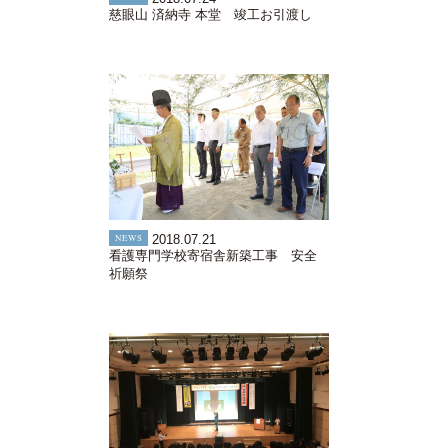
慈眼山 済納寺 本堂 竣工お引渡し
NEWS
2018.07.21
看護専門学校寄宿舎新築工事 安全
祈願祭