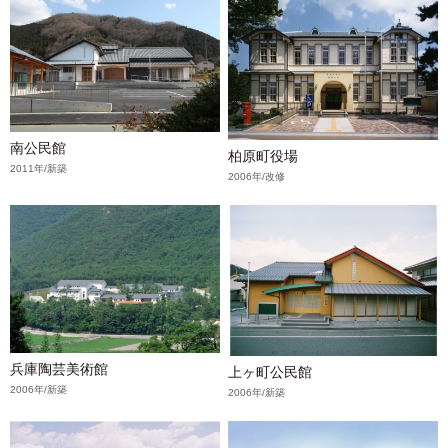
南公民館
柏原町役場
2011年/新築
2006年/改修
兵庫陶芸美術館
上ヶ町公民館
2006年/新築
2006年/新築