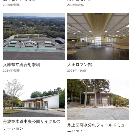
2025年/新築
2025年/改修
兵庫県立総合射撃場
大正ロマン館
2024年/新築
2023年／改修
丹波並木道中央公園サイクルス
氷上回廊水分れフィールドミュ
テーション
ージアム