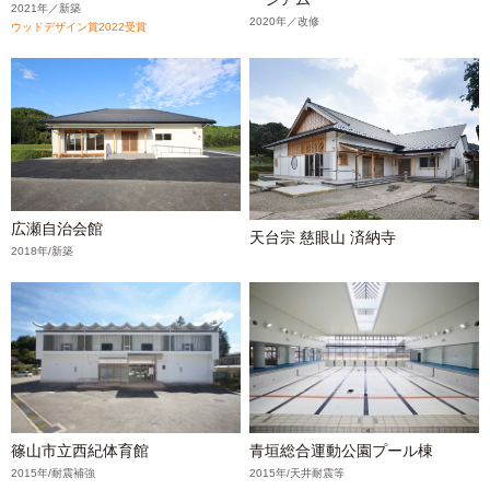
2021年／新築
2020年／改修
ウッドデザイン賞2022受賞
広瀬自治会館
天台宗 慈眼山 済納寺
2018年/新築
篠山市立西紀体育館
青垣総合運動公園プール棟
2015年/耐震補強
2015年/天井耐震等