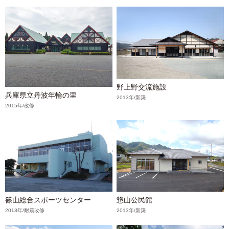
野上野交流施設
兵庫県立丹波年輪の里
2013年/新築
2015年/改修
篠山総合スポーツセンター
惣山公民館
2013年/耐震改修
2013年/新築