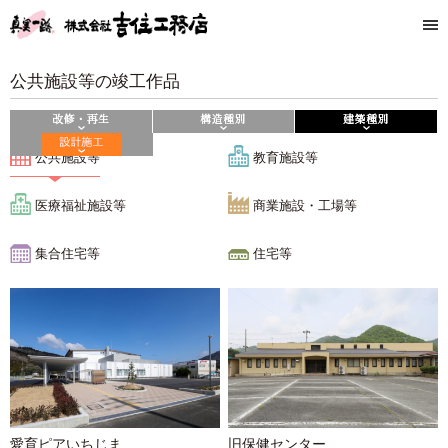
公共施設等の竣工作品
公共施設等
教育施設等
医療福祉施設等
商業施設・工場等
集合住宅等
住宅等
愛育ピアいちじま
旧保健センター