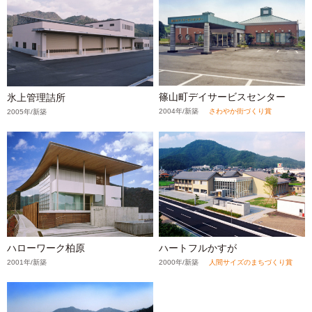
篠山町デイサービスセンター
氷上管理詰所
2004年/新築
さわやか街づくり賞
2005年/新築
ハローワーク柏原
ハートフルかすが
2001年/新築
2000年/新築
人間サイズのまちづくり賞