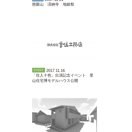
慈眼山 済納寺 地鎮祭
EVENT
2017.11.16
「住人十色」出演記念イベント 里
山住宅博モデルハウス公開