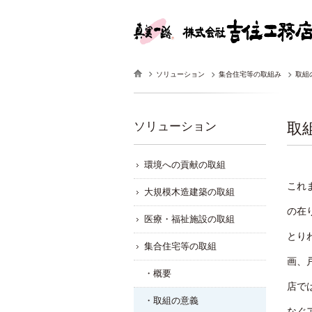
ソリューション
集合住宅等の取組み
取組
ソリューション
取
環境への貢献の取組
これ
大規模木造建築の取組
の在
医療・福祉施設の取組
とり
集合住宅等の取組
画、
・概要
店で
・取組の意義
なぐ