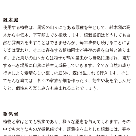
雑 ⽊ 庭
使⽤する植物は、周辺の⼭々にもある原種を主として、雑⽊類の⾼
⽊から中低⽊、下草類までを植栽します。植栽当初はどうしても⾃
然な雰囲気を出すことはできませんが、毎年成⻑し続けることによ
り姿は変わり、そこに存在する植物同⼠が共存の道を⾃然と辿りま
す。また周りの⼭々からは種⼦が⿃や昆⾍から⾃然に運ばれ、発芽
するべき場所に⾃然に芽⽣え成⻑していきます。全てが⾃然の成り
⾏きにより素晴らしい癒しの庭(林、森)は⽣まれて⾏きます。そし
てそんな庭では、各々の家族が畑を作ったり、芝⽣や花を楽しんだ
りと、個性ある楽しみ⽅も⽣まれることでしょう。
微 気 候
植物と家はとても密接であり、様々な恩恵を与えてくれます。その
中でも⼤きなものが微気候です。落葉樹を主とした植栽には、春や