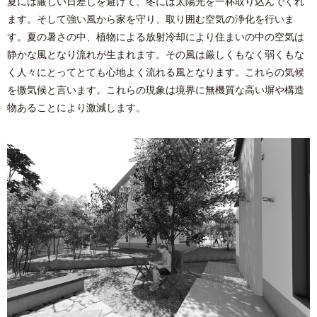
夏には厳しい⽇差しを避けて、冬には太陽光を⼀杯取り込んでくれ
ます。そして強い⾵から家を守り、取り囲む空気の浄化を⾏いま
す。夏の暑さの中、植物による放射冷却により住まいの中の空気は
静かな⾵となり流れが⽣まれます。その⾵は厳しくもなく弱くもな
く⼈々にとってとても⼼地よく流れる⾵となります。これらの気候
を微気候と⾔います。これらの現象は境界に無機質な⾼い塀や構造
物あることにより激減します。