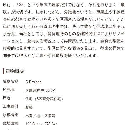
所は、「家」という単体の建物だけではなく、それを取りまく「環
境」が大切です。しかしながら、分譲地というと、事業主や不動産
会社の都合で効率だけを考えて区画される場合がほとんどで、ただ
単に切り売りされた分譲地の中では、決して豊かな住環境は生まれ
ません。当社としては、開発地そのものを建築的手法によりリノベ
ーションし、魅力ある街区として再構築いたします。開発の常識を
積極的に見直すことで、街区に新たな価値を見出し、従来の戸建て
開発では得られない豊かな住環境を提供いたします。
建物概要
建物名称
S-Project
所在地
兵庫県神戸市北区
用途
住宅（6区画分譲住宅）
工事種別
新築
規模構造
木造／地上２階建
敷地面積
192.6㎡ ～ 278.5㎡