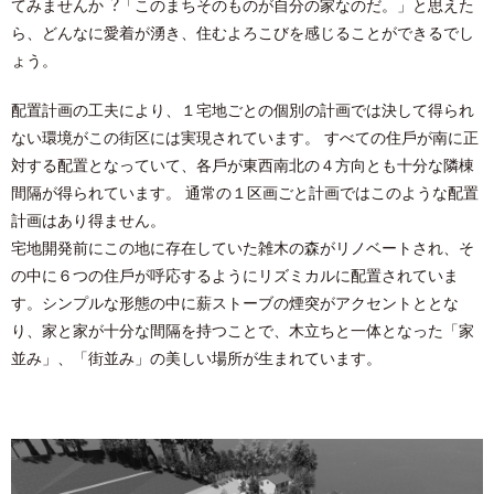
てみませんか︖「このまちそのものが⾃分の家なのだ。」と思えた
ら、どんなに愛着が湧き、住むよろこびを感じることができるでし
ょう。
配置計画の⼯夫により、１宅地ごとの個別の計画では決して得られ
ない環境がこの街区には実現されています。 すべての住⼾が南に正
対する配置となっていて、各⼾が東⻄南北の４⽅向とも⼗分な隣棟
間隔が得られています。 通常の１区画ごと計画ではこのような配置
計画はあり得ません。
宅地開発前にこの地に存在していた雑⽊の森がリノベートされ、そ
の中に６つの住⼾が呼応するようにリズミカルに配置されていま
す。シンプルな形態の中に薪ストーブの煙突がアクセントととな
り、家と家が⼗分な間隔を持つことで、⽊⽴ちと⼀体となった「家
並み」、「街並み」の美しい場所が⽣まれています。