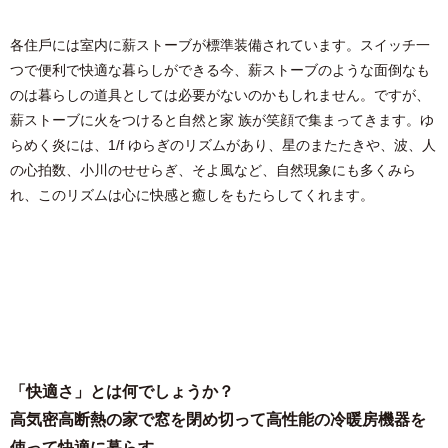
各住⼾には室内に薪ストーブが標準装備されています。スイッチ⼀
つで便利で快適な暮らしができる今、薪ストーブのような⾯倒なも
のは暮らしの道具としては必要がないのかもしれません。ですが、
薪ストーブに⽕をつけると⾃然と家 族が笑顔で集まってきます。ゆ
らめく炎には、1/f ゆらぎのリズムがあり、星のまたたきや、波、⼈
の⼼拍数、⼩川のせせらぎ、そよ⾵など、⾃然現象にも多くみら
れ、このリズムは⼼に快感と癒しをもたらしてくれます。
「快適さ」とは何でしょうか？
⾼気密⾼断熱の家で窓を閉め切って⾼性能の冷暖房機器を
使って快適に暮らす。