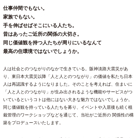
仕事仲間でもない。
家族でもない。
手を伸ばせばそこにいる人たち。
昔はあったご近所の関係の大切さ。
同じ価値観を持つ人たちが周りにいるなんて
最高の住環境ではないでしょうか。
⼈は社会とのつながりのなかで⽣きている。阪神淡路⼤震災があ
り、東⽇本⼤震災以降「⼈と⼈とのつながり」の価値を私たち⽇本
⼈は再認識するようになりました。そのことを考えれば、住まいに
「⼈と⼈とのつながり」が⽣み出されるような機能やサービスがつ
いているというコトは他にはない⼤きな魅⼒ではないでしょうか。
同じ価値観を持っている⼈たちを募り、イベントや⼊居後も続く植
栽管理のワークショップなどを通じて、当社がご近所の 関係性の構
築をプロデュースいたします。