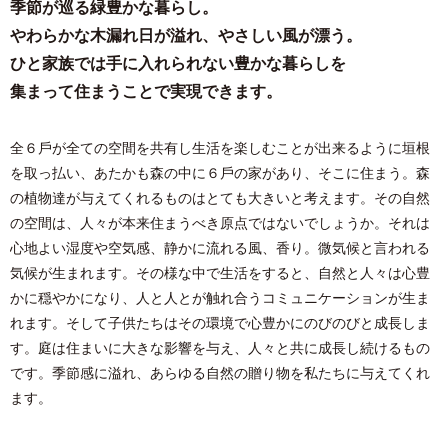
季節が巡る緑豊かな暮らし。
やわらかな⽊漏れ⽇が溢れ、やさしい⾵が漂う。
ひと家族では⼿に⼊れられない豊かな暮らしを
集まって住まうことで実現できます。
全６⼾が全ての空間を共有し⽣活を楽しむことが出来るように垣根
を取っ払い、あたかも森の中に６⼾の家があり、そこに住まう。森
の植物達が与えてくれるものはとても⼤きいと考えます。その⾃然
の空間は、⼈々が本来住まうべき原点ではないでしょうか。それは
⼼地よい湿度や空気感、静かに流れる⾵、⾹り。微気候と⾔われる
気候が⽣まれます。その様な中で⽣活をすると、⾃然と⼈々は⼼豊
かに穏やかになり、⼈と⼈とが触れ合うコミュニケーションが⽣ま
れます。そして⼦供たちはその環境で⼼豊かにのびのびと成⻑しま
す。庭は住まいに⼤きな影響を与え、⼈々と共に成⻑し続けるもの
です。季節感に溢れ、あらゆる⾃然の贈り物を私たちに与えてくれ
ます。