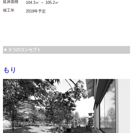
延床面積
104.3㎡ ～ 105.2㎡
竣工年
2019年予定
■ ３つのコンセプト
もり